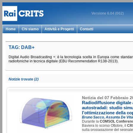
Versione 6.04 (002)
Home
Chi siamo
Attività e Progetti
Contatti
TAG: DAB+
Digital Audio Broadcasting +: è la tecnologia scelta in Europa come standard
radiofoniche in tecnica digitale (EBU Recommendation R138-2013).
Notizie trovate (2)
Notizia del 07 Febbraio 
Radiodiffusione digitale a
autostradali: studio simu
l’ottimizzazione della co
Bruno Sacco, Assunta De Vita
Durante la
COMSOL
Conferen
Baviera lo scorso Ottobre, il
CR
sulla propagazione del segnale