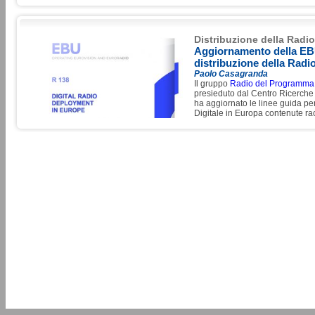
autostradali. L’analisi, basata 
ad
Elementi Finiti (FEM)
e dalle
fornisce utili suggerimenti per l
estendere il servizio di radiofoni
Distribuzione della Radio
Aggiornamento della EB
distribuzione della Radi
Paolo Casagranda
Il gruppo
Radio del Programma 
presieduto dal Centro Ricerche
ha aggiornato le linee guida pe
Digitale in Europa contenute 