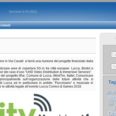
Versione 6.04 (002)
Contatti
o in Via Cavalli si terrà una riunione del progetto finanziato dalla
ealizzare aree di copertura 5G in tre città europee: Lucca, Bristol e
ader del caso d’uso “UHD Video Distribution & Immersive Services”.
ni del progetto (Rai, Comune di Lucca, WindTre, Italtel, Comunicare
incipalmente sull’organizzazione delle future attività che si
Tag
 di Lucca ed in particolare in ambito “Pucciniano” e musicale in
 le attività legate all’evento Lucca Comics & Games 2018.
3D V
Ar
CEI
D
Dis