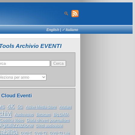
English
| ✓ Italiano
Tools Archivio EVENTI
 Cloud Eventi
4K
MS
5G
Active Media Store
Anziani
chivi
Audiovisivo
Betacam
Big DATA
Data driven journalism
Codifica Video
igitalizzazione
Diritti audiovisivi
abilità
DVB-T
DVB-T2
DVB-T2 Lite