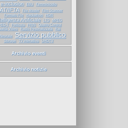
e-inclusion
EBU
Femminicidio
IAT/IFTA
File Master
Film Scanner
Formato File
Hackathon
HDR
telligenza Artificiale
LTO
MPEG
PEG-7
Pellicola
PRIN
Quality Control
alità Video
Radio Pesonalizzata
Rai
Servizio pubblico
 Neurale
Storage
TV interattiva
UHDTV
Archivio eventi
Archivio notizie