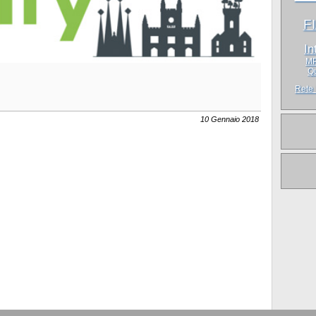
F
In
M
Qu
Rete
10 Gennaio 2018