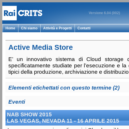
Versione 6.04 (002)
Home
Chi siamo
Attività e Progetti
Contatti
Active Media Store
E’ un innovativo sistema di Cloud storage do
specificatamente studiate per l’esecuzione e la
tipici della produzione, archiviazione e distribuzi
Elementi etichettati con questo termine (2)
Eventi
NAB SHOW 2015
LAS VEGAS, NEVADA 11 - 16 APRILE 2015