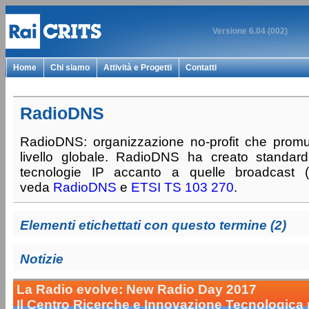
Versione 6.04 (002)
Home
Chi siamo
Attività e Progetti
Contatti
RadioDNS
RadioDNS: organizzazione no-profit che promu
livello globale. RadioDNS ha creato standard
tecnologie IP accanto a quelle broadcast 
veda
RadioDNS
e
ETSI TS 103 270
.
Elementi etichettati con questo termine (2)
Notizie
La Radio evolve: New Radio Day 2017
Il Centro Ricerche e Innovazione Tecnologica 