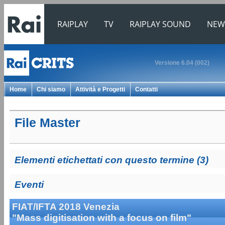
RAIPLAY
TV
RAIPLAY SOUND
NEW
Versione 6.04 (002)
Home
Chi siamo
Attività e Progetti
Contatti
File Master
Elementi etichettati con questo termine (3)
Eventi
FIAT/IFTA 2018 Venezia
"Mass digitisation with a focus on film"