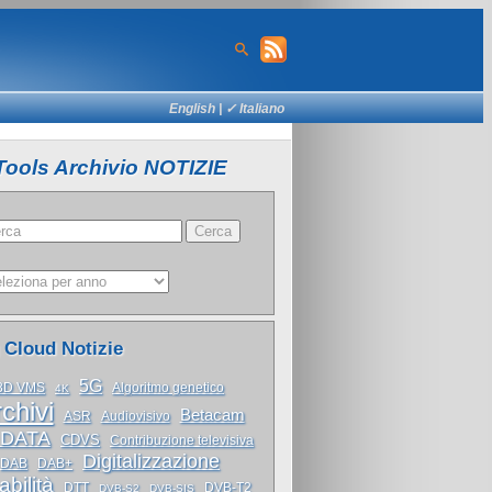
English
| ✓ Italiano
Tools Archivio NOTIZIE
 Cloud Notizie
5G
3D VMS
Algoritmo genetico
4K
chivi
Betacam
ASR
Audiovisivo
 DATA
CDVS
Contribuzione televisiva
Digitalizzazione
DAB
DAB+
abilità
DTT
DVB-T2
DVB-S2
DVB-SIS