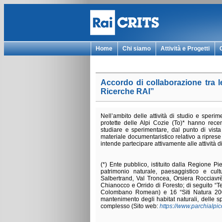
Home
Chi siamo
Attività e Progetti
Accordo di collaborazione tra l
Ricerche RAI”
Nell’ambito delle attività di studio e sper
protette delle Alpi Cozie (To)* hanno rec
studiare e sperimentare, dal punto di vista 
materiale documentaristico relativo a riprese 
intende partecipare attivamente alle attività 
(*) Ente pubblico, istituito dalla Regione P
patrimonio naturale, paesaggistico e cul
Salbertrand, Val Troncea, Orsiera Rocciavrè
Chianocco e Orrido di Foresto; di seguito “Te
Colombano Romean) e 16 “Siti Natura 2000
mantenimento degli habitat naturali, delle sp
complesso (Sito web:
https://www.parchialpico