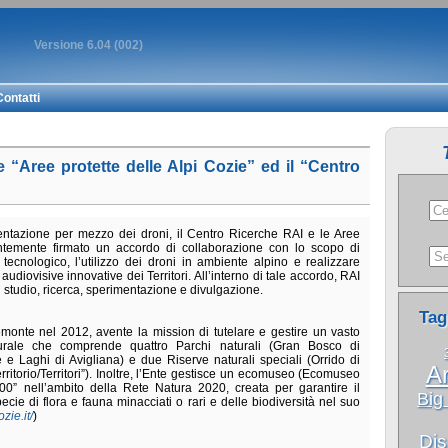
Versione 6.04 (002)
Contatti
e “Aree protette delle Alpi Cozie” ed il “Centro
imentazione per mezzo dei droni, il Centro Ricerche RAI e le Aree
entemente firmato un accordo di collaborazione con lo scopo di
tecnologico, l’utilizzo dei droni in ambiente alpino e realizzare
audiovisive innovative dei Territori. All’interno di tale accordo, RAI
di studio, ricerca, sperimentazione e divulgazione.
Tag
iemonte nel 2012, avente la mission di tutelare e gestire un vasto
turale che comprende quattro Parchi naturali (Gran Bosco di
 e Laghi di Avigliana) e due Riserve naturali speciali (Orrido di
Ar
rritorio/Territori”). Inoltre, l’Ente gestisce un ecomuseo (Ecomuseo
” nell’ambito della Rete Natura 2020, creata per garantire il
Big
ecie di flora e fauna minacciati o rari e delle biodiversità nel suo
zie.it/
)
Dis