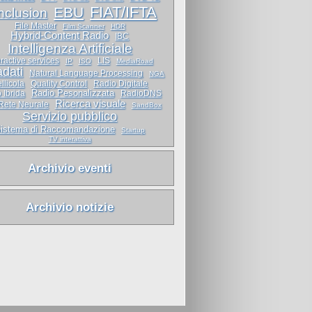
FIAT/IFTA
EBU
inclusion
File Master
Film Scanner
HDR
Hybrid-Content Radio
IBC
Intelligenza Artificiale
eractive services
LIS
IP
ISO
MediaRoad
dati
Natural Language Processing
NGA
llicola
Quality Control
Radio Digitale
Radio Pesonalizzata
 Ibrida
RadioDNS
Ricerca visuale
Rete Neurale
SandBox
Servizio pubblico
istema di Raccomandazione
Startup
TV interattiva
Archivio eventi
Archivio notizie