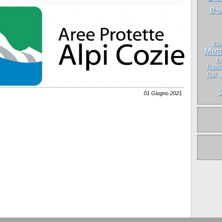
e-
Int
Meta
Pe
Radio
Rai
S
01 Giugno 2021