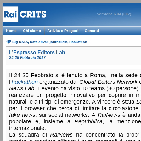
Versione 6.04 (002)
Home
Chi siamo
Attività e Progetti
Contatti
Big DATA
, Data driven journalism
, Hackathon
L’Espresso Editors Lab
24-25 Febbraio 2017
Il 24-25 Febbraio si è tenuto a Roma, nella sede
l’
hackathon
organizzato dal
Global Editors Network
e
News Lab
. L’evento ha visto 10 teams (30 persone) i
realizzare un progetto innovativo per coprire in ma
naturali e altri tipi di emergenze. A vincere è stata
L
per il browser che cerca di limitare la circolazione 
fake news
, sui social networks. A
RaiNews
è andat
popolare e, insieme a
Repubblica
, la menzione
internazionale.
La squadra di
RaiNews
ha concentrato la propr