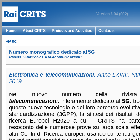
Version 6.04 (002)
Home
About CRITS
Projects and Activities
Contacts
5G
Numero monografico dedicato al 5G
Rivista “Elettronica e telecomunicazioni”
Elettronica e telecomunicazioni
, Anno LXVIII, N
2019
.
Nel nuovo numero della rivi
telecomunicazioni
, interamente dedicato al
5G
, tr
queste nuove tecnologie e del loro percorso evolutivo 
standardizzazione (3GPP), la sintesi dei risultati 
ricerca Europei H2020 a cui il CRITS ha partec
resoconto delle numerose prove su larga scala effet
altri Centri di Ricerca europei, usando contenuti g